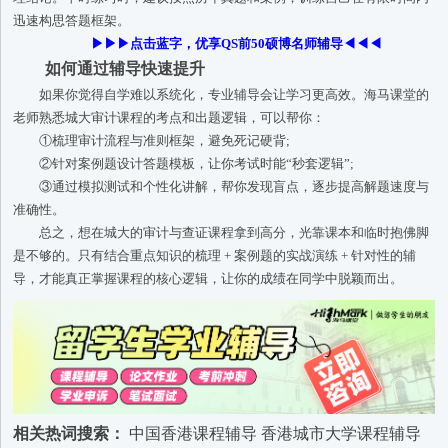
迅速构思答题框架。
▶▶▶点击蓝字，优享QS前50硕博名师辅导◀◀◀
如何通过辅导快速提升
如果你觉得自学难以系统化，专业辅导会让学习更高效。海马课堂的
老师熟悉城大审计课程的考点和出题逻辑，可以帮你：
①梳理审计流程与准则框架，避免死记硬背;
②针对案例题设计答题模板，让你考试时能“秒套逻辑”;
③通过模拟测试和个性化讲解，帮你发现盲点，逐步提高解题速度与
准确性。
总之，想在城大的审计与查证课程拿到高分，光靠课本和临时抱佛脚
是不够的。只有结合重点知识的梳理 + 案例题的实战演练 + 针对性的辅
导，才能真正掌握课程的核心逻辑，让你的成绩在同学中脱颖而出。
相关热词搜索：
中国香港课程辅导
香港城市大学课程辅导