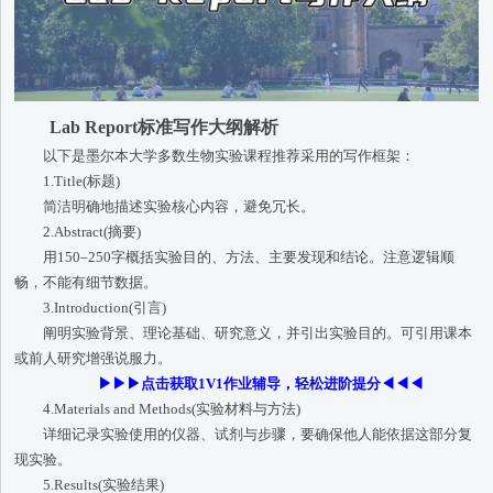
Lab Report标准写作大纲解析
以下是墨尔本大学多数生物实验课程推荐采用的写作框架：
1.Title(标题)
简洁明确地描述实验核心内容，避免冗长。
2.Abstract(摘要)
用150–250字概括实验目的、方法、主要发现和结论。注意逻辑顺
畅，不能有细节数据。
3.Introduction(引言)
阐明实验背景、理论基础、研究意义，并引出实验目的。可引用课本
或前人研究增强说服力。
▶▶▶点击获取1V1作业辅导，轻松进阶提分◀◀◀
4.Materials and Methods(实验材料与方法)
详细记录实验使用的仪器、试剂与步骤，要确保他人能依据这部分复
现实验。
5.Results(实验结果)