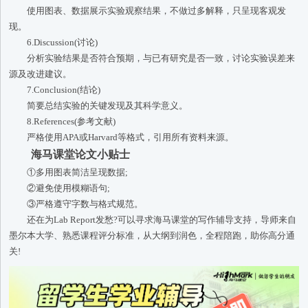
使用图表、数据展示实验观察结果，不做过多解释，只呈现客观发
现。
6.Discussion(讨论)
分析实验结果是否符合预期，与已有研究是否一致，讨论实验误差来
源及改进建议。
7.Conclusion(结论)
简要总结实验的关键发现及其科学意义。
8.References(参考文献)
严格使用APA或Harvard等格式，引用所有资料来源。
海马课堂论文小贴士
①多用图表简洁呈现数据;
②避免使用模糊语句;
③严格遵守字数与格式规范。
还在为Lab Report发愁?可以寻求海马课堂的写作辅导支持，导师来自
墨尔本大学、熟悉课程评分标准，从大纲到润色，全程陪跑，助你高分通
关!